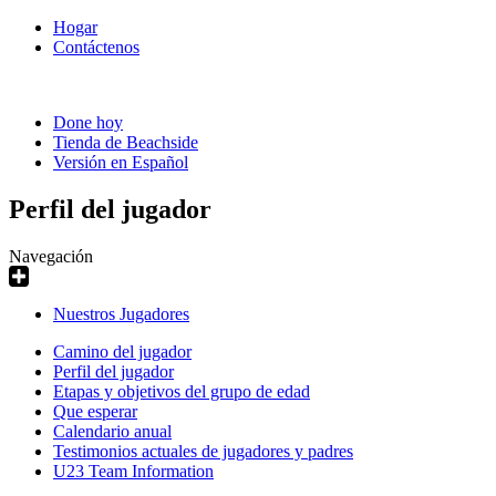
Hogar
Contáctenos
Done hoy
Tienda de Beachside
Versión en Español
Perfil del jugador
Navegación
Nuestros Jugadores
Camino del jugador
Perfil del jugador
Etapas y objetivos del grupo de edad
Que esperar
Calendario anual
Testimonios actuales de jugadores y padres
U23 Team Information