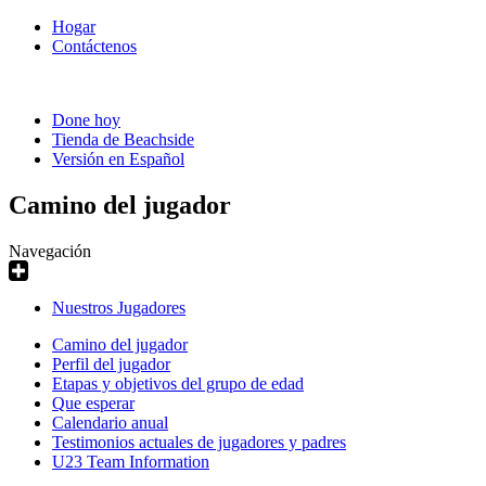
Hogar
Contáctenos
Done hoy
Tienda de Beachside
Versión en Español
Camino del jugador
Navegación
Nuestros Jugadores
Camino del jugador
Perfil del jugador
Etapas y objetivos del grupo de edad
Que esperar
Calendario anual
Testimonios actuales de jugadores y padres
U23 Team Information