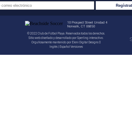
10 Prospect Street Unidad 4
Norwalk, CT 06850
© 2022 Club de Fútbol Playa. Reservados todos los derechos.
Sitio web diseñado y desarrollado por
Sperling interactivo
.
S
Orgullosamente mantenido por
Eleni Digital Designs
Inglés
|
Español
Versiones