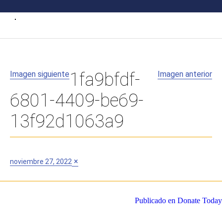
Imagen siguiente
1fa9bfdf-
Imagen anterior
6801-4409-be69-
13f92d1063a9
Publicado
Tamaño
×
noviembre 27, 2022
en
completo
Navegación
Publicado en
Donate Today
de
entradas