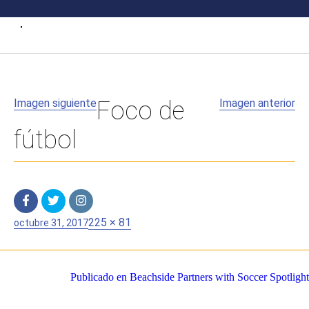
Imagen siguiente
Foco de
Imagen anterior
fútbol
Publicado
Tamaño
225 × 81
octubre 31, 2017
en
completo
Navegación
Publicado en
Beachside Partners with Soccer Spotlight
de
entradas