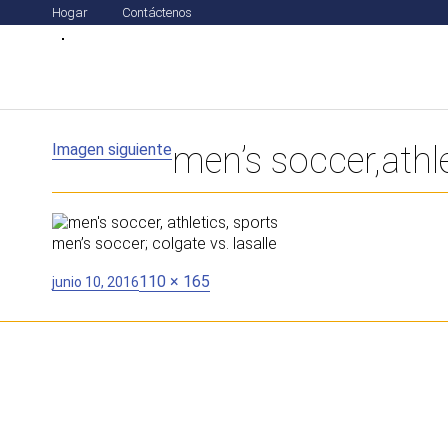
Hogar
Contáctenos
Imagen siguiente
men’s soccer,athl
men’s soccer; colgate vs. lasalle
Publicado
Tamaño
110 × 165
junio 10, 2016
en
completo
Navegación
de
entradas