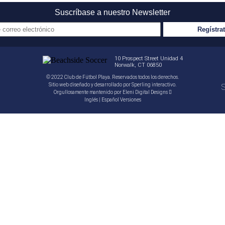
Suscríbase a nuestro Newsletter
10 Prospect Street Unidad 4
Norwalk, CT 06850
© 2022 Club de Fútbol Playa. Reservados todos los derechos.
Sitio web diseñado y desarrollado por
Sperling interactivo
.
S
Orgullosamente mantenido por
Eleni Digital Designs
Inglés
|
Español
Versiones