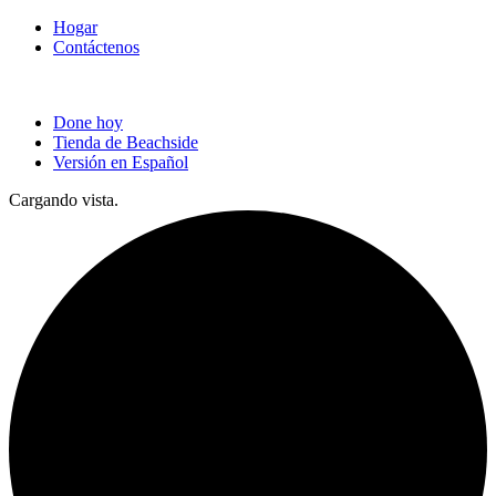
Hogar
Contáctenos
Done hoy
Tienda de Beachside
Versión en Español
Cargando vista.