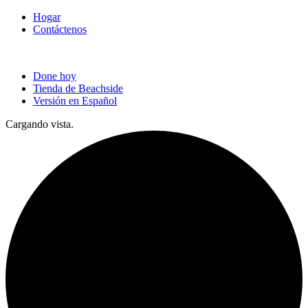
Hogar
Contáctenos
Done hoy
Tienda de Beachside
Versión en Español
Cargando vista.