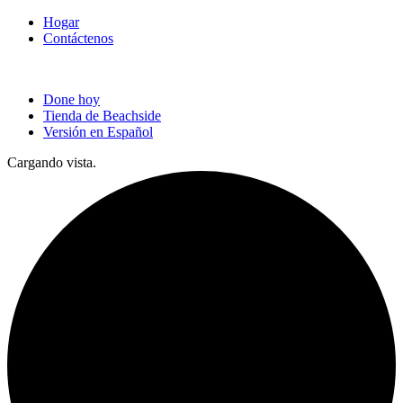
Hogar
Contáctenos
Done hoy
Tienda de Beachside
Versión en Español
Cargando vista.